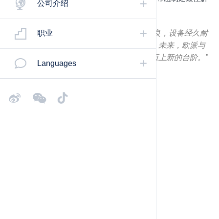
公司介绍
决方案，确保您的持续成功。
“总结来讲，豪迈设备做出来的产品工艺精良，设备经久耐
职业
用且性价比高，比起国内的设备都要划算。未来，欧派与
豪迈将继续达成共识，助推定制家居行业迈上新的台阶。”
Languages
- 姚良松 欧派集团董事长
入门级无人工厂方案
欧洲成熟方案
最先进的开料、封边、分拣钻孔技术
板不落地、柔性生产
适用于多花色、产量小的定制家具企业
生产力的体现