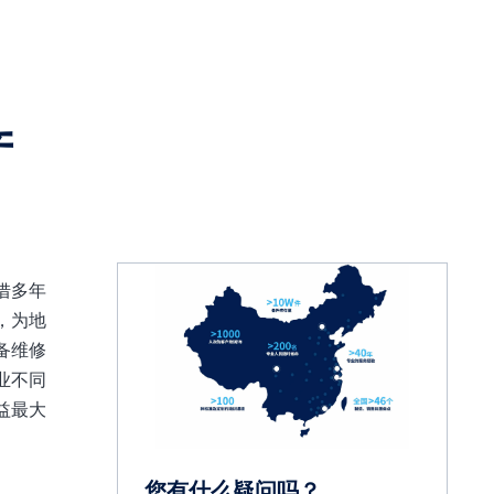
产
借多年
，为地
备维修
业不同
益最大
您有什么疑问吗？