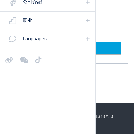
公司介绍
豪迈中国 HOMAG CHINA
400 920 8899
职业
marketing-chn@homag.com
Languages
联系我们
©2022 Copyright HOMAG Group
沪ICP备18011343号-3
网站访问统计:第35245809位