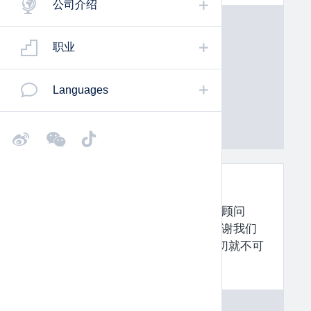
公司介绍
职业
Languages
舒乐再次荣获最佳顾问奖
我们非常荣幸今年再一次获得最佳顾问
奖。要感谢客户对我们的信任，感谢我们
员工的辛勤付出! 没有你们，这一切就不可
能实现。